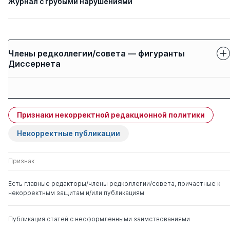
Журнал с грубыми нарушениями
Члены редколлегии/совета — фигуранты
Диссернета
Защиты членов
Имя
Степень
свои
чужие
Признаки некорректной редакционной политики
Платонова Наталья
д. э.н.
0
5
Алексеевна
Некорректные публикации
Признак
Есть главные редакторы/члены редколлегии/совета, причастные к
некорректным защитам и/или публикациям
Публикация статей с неоформленными заимствованиями