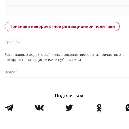
Защиты членов
Имя
Степень
свои
чужие
Признаки некорректной редакционной политики
Забродин Юрий
0
1
Михайлович
Признак
Шульга Татьяна
д. псих.н.
0
1
Есть главные редакторы/члены редколлегии/совета, причастные к
Ивановна
некорректным защитам и/или публикациям
Всего 1
Поделиться