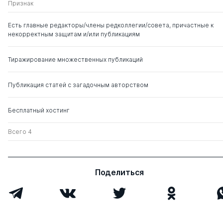
Маршак Аркадий
д. филос.н.
0
8
Признак
Львович
Есть главные редакторы/члены редколлегии/совета, причастные к
некорректным защитам и/или публикациям
Тиражирование множественных публикаций
Публикация статей с загадочным авторством
Бесплатный хостинг
Всего 4
Поделиться