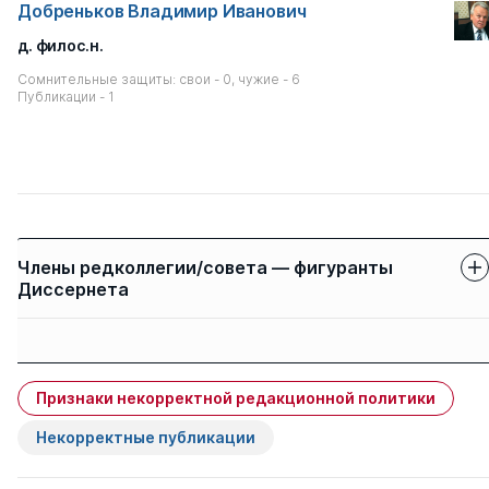
Добреньков Владимир Иванович
д. филос.н.
Сомнительные защиты: свои - 0, чужие - 6
Публикации - 1
Члены редколлегии/совета — фигуранты
Диссернета
Защиты членов
Имя
Степень
свои
чужие
Признаки некорректной редакционной политики
Петров Владимир
д. соц.н.
0
5
Николаевич
Некорректные публикации