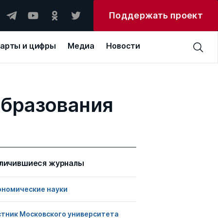
Поддержать проект
арты и цифры
Медиа
Новости
образования
личившиеся журналы
ономические науки
стник Московского университета