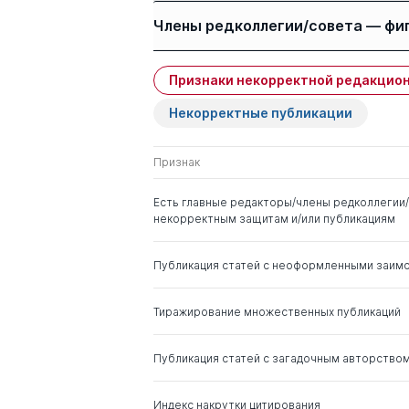
Авторы
Члены редколлегии/совета — фи
Хадарцев А. А.
Хрупачёв А Г
Признаки некорректной редакцион
Имя
Степень
Некорректные публикации
Чарышкин Алексей
д. мед. н.
Леонидович
Иозус А П
Признак
Ильясов Динаф
д. пед.н.
Есть главные редакторы/члены редколлегии/
Фанильевич
некорректным защитам и/или публикациям
Майбородин Игорь
Батюта М Б
Публикация статей с неоформленными заим
Валентинович
Сидорина Е В
Тиражирование множественных публикаций
Гайсин Ильгизар
д. пед.н.
Арутюнян Т Г
Тимергалиевич
Ивашко Н В
Публикация статей с загадочным авторство
Медведев Илья
д. мед. н.
Николаевич
д. биолог.н.
Индекс накрутки цитирования