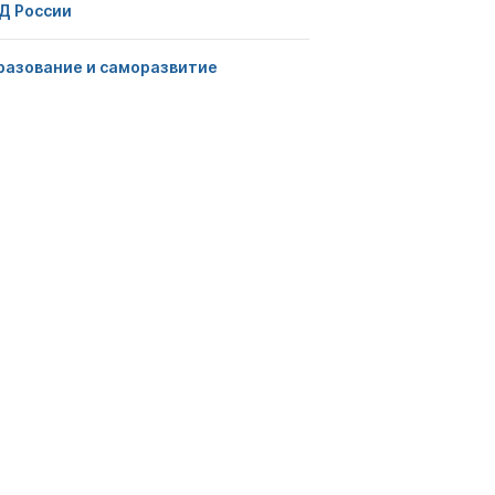
Д России
разование и саморазвитие