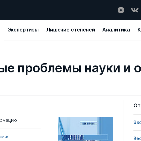
Экспертизы
Лишение степеней
Аналитика
К
е проблемы науки и 
От
ормацию
Эк
емия
Ве