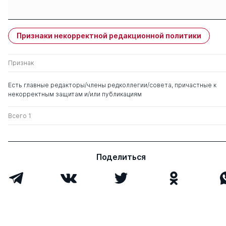
Защиты членов
Имя
Степень
свои
чужие
Признаки некорректной редакционной политики
Никитин Глеб Сергеевич
к. э.н.
1
0
Признак
Эскиндаров Михаил
д. э.н.
0
1
Абдурахманович
Есть главные редакторы/члены редколлегии/совета, причастные к
некорректным защитам и/или публикациям
Всего 1
Поделиться