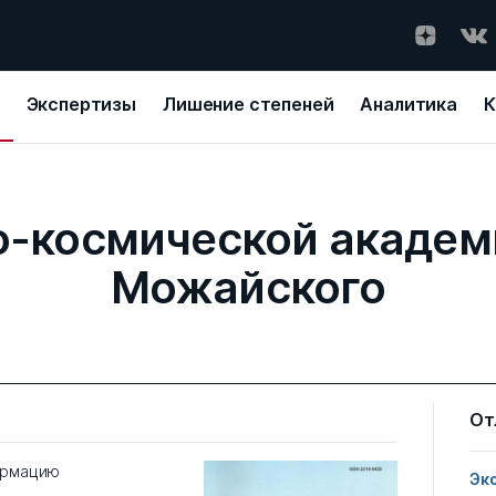
Экспертизы
Лишение степеней
Аналитика
К
о-космической академи
Можайского
От
ормацию
Эк