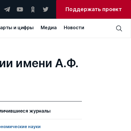
Поддержать проект
арты и цифры
Медиа
Новости
и имени А.Ф.
личившиеся журналы
ономические науки