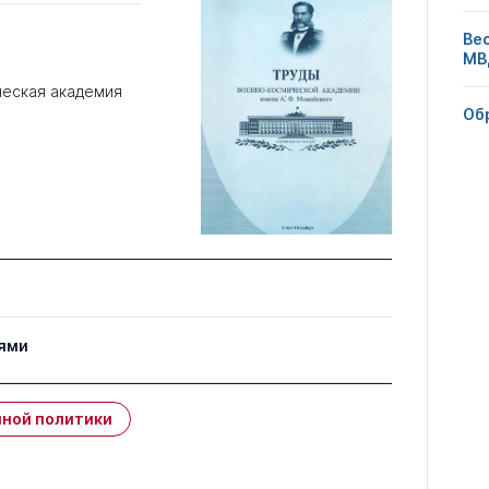
Ве
МВ
еская академия
Об
4
ями
ной политики