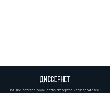
ДИССЕРНЕТ
Вольное сетевое сообщество экспертов, исследователей и
репортеров, посвящающих свой труд разоблачениям мошенников,
фальсификаторов и лжецов. Пишите нам на
info@dissernet.org.