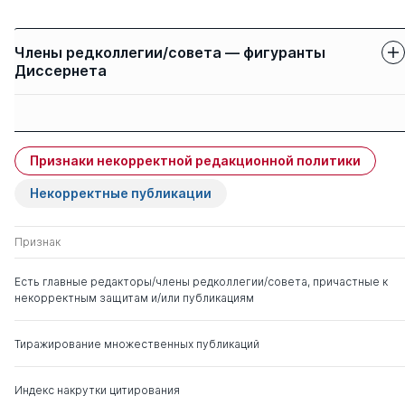
Члены редколлегии/совета — фигуранты
Диссернета
Защиты членов
Имя
Степень
свои
чужие
Признаки некорректной редакционной политики
Рассказов Леонид
д. ю.н.
0
15
Павлович
Некорректные публикации
д. ист.н.
Камышанский Владимир
д. ю.н.
0
11
Признак
Павлович
Есть главные редакторы/члены редколлегии/совета, причастные к
некорректным защитам и/или публикациям
Гармаев Юрий Петрович
д. ю.н.
0
0
Тиражирование множественных публикаций
Индекс накрутки цитирования