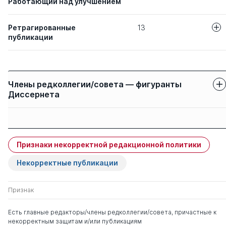
Работающий над улучшением
Ретрагированные
13
публикации
Авторы
Название статьи
УГОЛОВНАЯ О
Габдурахманов Л Р
Члены редколлегии/совета — фигуранты
ЗА НЕИСПОЛН
Диссернета
ПО ОБЕСПЕЧЕ
БЕЗОПАСНОС
Защиты членов
Имя
Степень
свои
чужие
ПРАВОВАЯ ОЦ
Готчина Л В
УПРАВЛЕНЧЕС
Григорьев А Г
Признаки некорректной редакционной политики
КООРДИНАЦИ
Безверхов Артур
д. ю.н.
0
0
ПРИРОДООХР
Геннадьевич
Некорректные публикации
ДЕЯТЕЛЬНОСТ
ВЗАИМОДЕЙСТ
КОМПЕТЕНЦИИ
Признак
ОРГАНОВ
Есть главные редакторы/члены редколлегии/совета, причастные к
некорректным защитам и/или публикациям
Исследование
Петров В Е