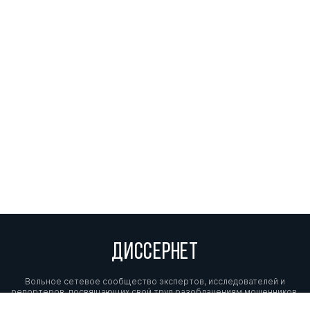
КРИМИНАЛИС
ЭКСПЕРТИЗЫ 
МАТЕРИАЛОВ 
РАССЛЕДОВАН
Актуальные в
Хуснетдинов Г Р
совершенство
Карпов Е Н
подготовки
ПОНЯТИЙНО-
Илиджев А А
ТЕРМИНОЛОГИ
ОБЩЕКУЛЬТУР
ВО ФГОС ПО 
«ЮРИСПРУДЕ
ПУТИ РАЗВИТ
Ненароков С В
ПОДХОДОВ К
ЭФФЕКТИВНО
ДИССЕРНЕТ
ИНФОРМАЦИО
АНАЛИТИЧЕСК
РАСКРЫТИЯ И
Вольное сетевое сообщество экспертов, исследователей и
репортеров, посвящающих свой труд разоблачениям мошенников,
ПРЕСТУПЛЕНИ
фальсификаторов и лжецов. Пишите нам на
info@dissernet.org.