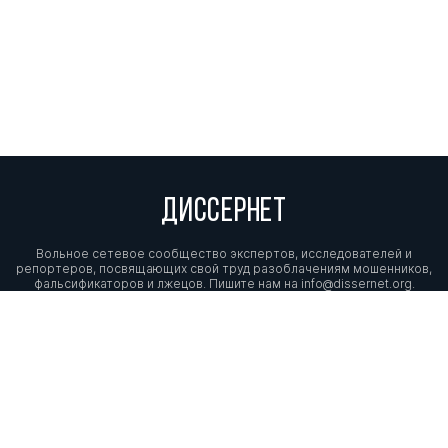
ДИССЕРНЕТ
Вольное сетевое сообщество экспертов, исследователей и
репортеров, посвящающих свой труд разоблачениям мошенников,
фальсификаторов и лжецов. Пишите нам на
info@dissernet.org.
Поддержать проект
МЫ В СОЦСЕТЯХ