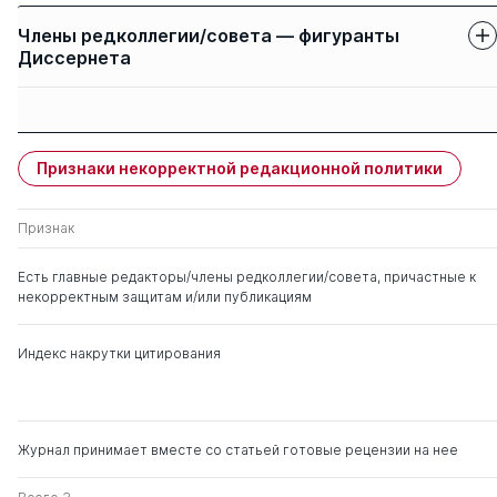
Члены редколлегии/совета — фигуранты
Диссернета
Защиты членов
Имя
Степень
свои
чужие
Признаки некорректной редакционной политики
Цацулин Александр
д. э.н.
0
4
Николаевич
Признак
Кузнецов Юрий
д. э.н.
0
10
Есть главные редакторы/члены редколлегии/совета, причастные к
Викторович
некорректным защитам и/или публикациям
Карпова Галина
д. э.н.
0
16
Индекс накрутки цитирования
Алексеевна
Ветитнев Александр
д. э.н.
0
3
Михайлович
д. мед. н.
Журнал принимает вместе со статьей готовые рецензии на нее