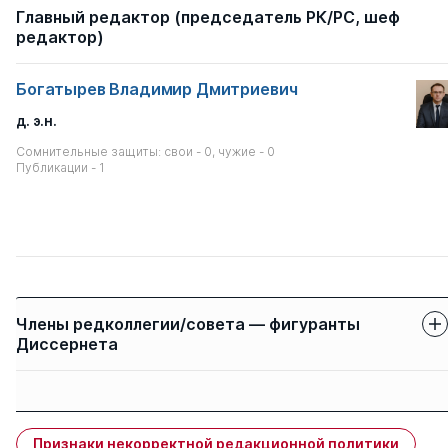
Главный редактор (председатель РК/РС, шеф
редактор)
Богатырев Владимир Дмитриевич
д. э.н.
Сомнительные защиты: свои - 0, чужие - 0
Публикации - 1
Члены редколлегии/совета — фигуранты
Диссернета
Защиты членов
Имя
Степень
свои
чужие
Признаки некорректной редакционной политики