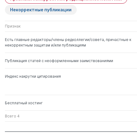
Тюкавкин Николай
д. э.н.
1
0
Михайлович
Некорректные публикации
Признак
Есть главные редакторы/члены редколлегии/совета, причастные к
некорректным защитам и/или публикациям
Публикация статей с неоформленными заимствованиями
Индекс накрутки цитирования
Бесплатный хостинг
Всего 4