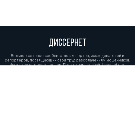
ДИССЕРНЕТ
Вольное сетевое сообщество экспертов, исследователей и
репортеров, посвящающих свой труд разоблачениям мошенников,
фальсификаторов и лжецов. Пишите нам на
info@dissernet.org.
Поддержать проект
МЫ В СОЦСЕТЯХ
© Вольное сетевое сообщество
«Диссернет». 2013—2026