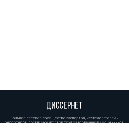
ДИССЕРНЕТ
Вольное сетевое сообщество экспертов, исследователей и
репортеров, посвящающих свой труд разоблачениям мошенников,
фальсификаторов и лжецов. Пишите нам на
info@dissernet.org.