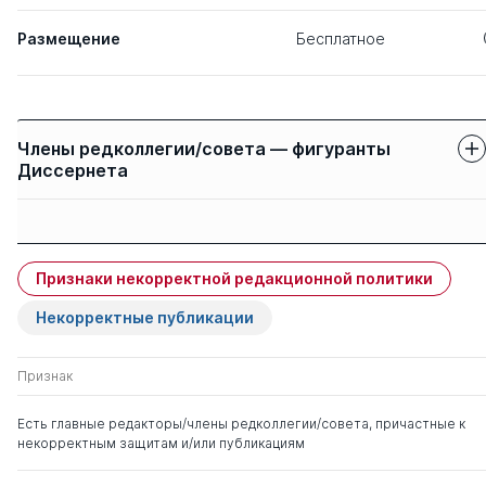
Размещение
Бесплатное
Члены редколлегии/совета — фигуранты
Диссернета
Защиты членов
Имя
Степень
свои
чужие
Признаки некорректной редакционной политики
Василевич Федор
д. вет.н.
0
6
Иванович
Некорректные публикации
Шабунин Сергей
д. вет.н.
0
0
Признак
Викторович
к. биолог.н.
Есть главные редакторы/члены редколлегии/совета, причастные к
некорректным защитам и/или публикациям
Донник Ирина
д. биолог.н.
0
0
Михайловна