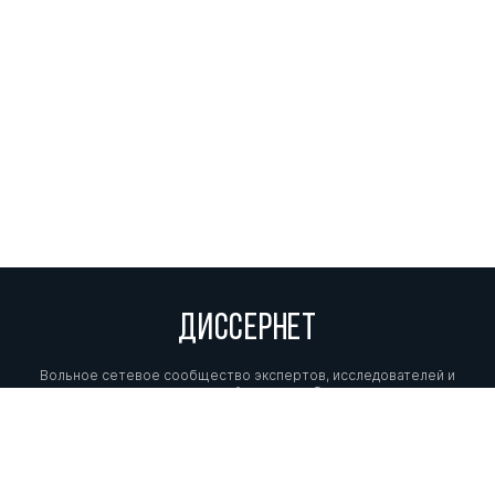
ДИССЕРНЕТ
Вольное сетевое сообщество экспертов, исследователей и
репортеров, посвящающих свой труд разоблачениям мошенников,
фальсификаторов и лжецов. Пишите нам на
info@dissernet.org.
Поддержать проект