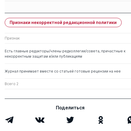
Защиты членов
Имя
Степень
свои
чужие
Признаки некорректной редакционной политики
Акимкин Василий
д. мед. н.
0
2
Геннадьевич
Признак
Есть главные редакторы/члены редколлегии/совета, причастные к
некорректным защитам и/или публикациям
Журнал принимает вместе со статьей готовые рецензии на нее
Всего 2
Поделиться