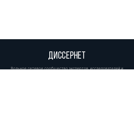
ДИССЕРНЕТ
Вольное сетевое сообщество экспертов, исследователей и
репортеров, посвящающих свой труд разоблачениям мошенников,
фальсификаторов и лжецов. Пишите нам на
info@dissernet.org.
Поддержать проект
МЫ В СОЦСЕТЯХ