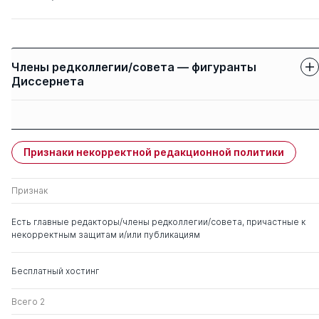
Члены редколлегии/совета — фигуранты
Диссернета
Защиты членов
Имя
Степень
свои
чужие
Признаки некорректной редакционной политики
Чекмарев Петр
д. с.-х.н.
1
1
Александрович
Признак
Шеуджен Асхад
д. биолог.н.
0
1
Есть главные редакторы/члены редколлегии/совета, причастные к
Хазретович
некорректным защитам и/или публикациям
Бесплатный хостинг
Всего 2