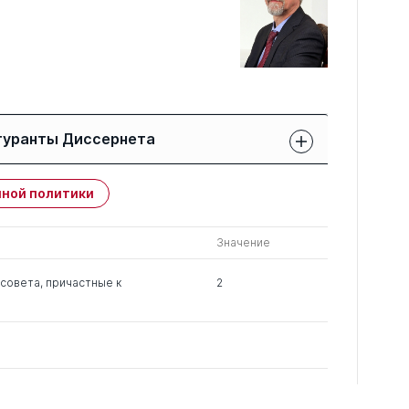
гуранты Диссернета
Защиты членов РК:
Публикации
ной политики
свои
членов РК
чужие
Значение
0
1
0
совета, причастные к
2