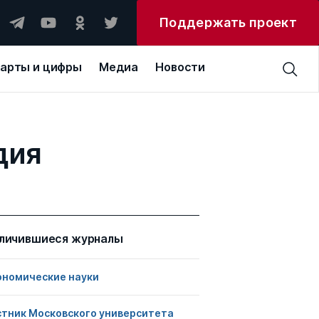
Поддержать проект
арты и цифры
Медиа
Новости
дия
личившиеся журналы
ономические науки
стник Московского университета