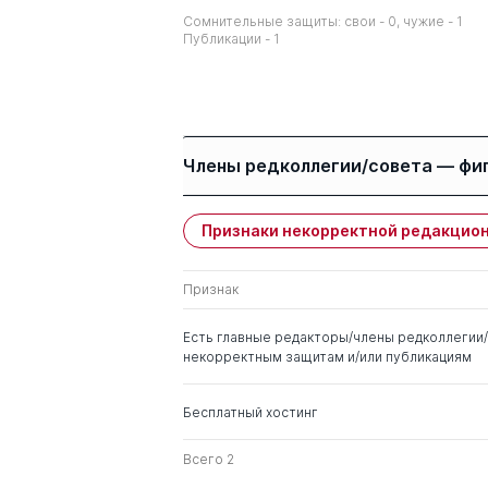
Сомнительные защиты: свои - 0, чужие - 1
Публикации - 1
Члены редколлегии/совета — фи
Признаки некорректной редакцион
Имя
Степень
Признак
Горлова Ирина Ивановна
д. филос.н.
Есть главные редакторы/члены редколлегии/
некорректным защитам и/или публикациям
Бесплатный хостинг
Всего 2