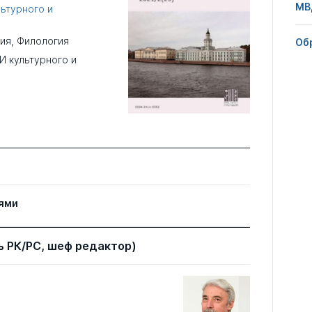
МВ
ьтурного и
гия
,
Филология
Об
И культурного и
ями
 РК/РС, шеф редактор)