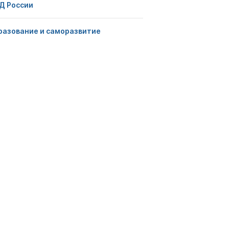
Д России
разование и саморазвитие