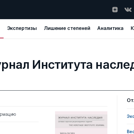
Экспертизы
Лишение степеней
Аналитика
К
рнал Института насле
От
ормацию
Эк
Ве