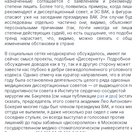
назначенный) соглашается с заявлением и рекоменду
степени лишить. Более того, появились примеры, когда лиш
рекомендуют и диссертационный совет, и ЭС ВАК, а фигура
спасают уже на заседании президиума ВАК. Эти случаи бу
исследованы отдельно: частично они, видимо, объясняют
персональными причинами (так, почти никогда не лиша
степени действующих судей), но есть ощущение, что подоб
тренд нарастает, что, видимо, можно связать с общ
изменением обстановки в стране.
В социальных сетях неоднократно обсуждалось, имеют ли
сейчас смысл проекты, подобные «Диссернету». Подробное
обсуждение доводов как в ту, так и в другую сторону может
завести нас глубоко в дебри свежедополненного уголовног
кодекса. Однако отмечу как куратор направления, что в этом
году была остановлена деятельность целого ряда одиозных
медицинских диссертационных советов — от выдающегося п
продуктивности совета в Институте сердечно-сосудистой
хирургии им. Бакулева [см. наши публикации
раз
и
два
] (кстат
сказать, председатель этого совета академик Лео Антонович
Бокерия многие годы был членом президиума ВАК, и пока ме
оттуда не выпилили, я даже несколько раз сидел с ним на
соседних стульях; он всегда выступал и голосовал против
лишений) до пары забавных «диссеропилок» в Московском
государственном медико-стоматологическом университете 