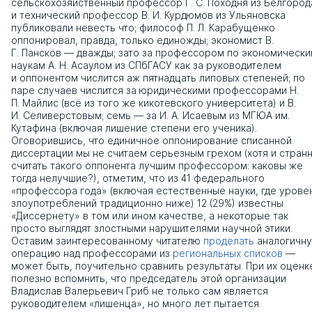
сельскохозяйственный профессор Г. С. Походня из Белгород
и технический профессор В. И. Курдюмов из Ульяновска
публиковали невесть что; философ П. Л. Карабущенко
оппонировал, правда, только единожды; экономист В.
Г. Пансков — дважды; зато за профессором по экономическ
наукам А. Н. Асаулом из СПбГАСУ как за руководителем
и оппонентом числится аж пятнадцать липовых степеней; по
паре случаев числится за юридическими профессорами Н.
П. Майлис (всё из того же кикотевского университета) и В.
И. Селиверстовым; семь — за И. А. Исаевым из МГЮА им.
Кутафина (включая лишение степени его ученика).
Оговорившись, что единичное оппонирование списанной
диссертации мы не считаем серьезным грехом (хотя и стран
считать такого оппонента лучшим профессором: каковы же
тогда нелучшие?), отметим, что из 41 федерального
«профессора года» (включая естественные науки, где урове
злоупотреблений традиционно ниже) 12 (29%) известны
«Диссернету» в том или ином качестве, а некоторые так
просто выглядят злостными нарушителями научной этики.
Оставим заинтересованному читателю
проделать
аналогичн
операцию над профессорами из
региональных списков
—
может быть, поучительно сравнить результаты. При их оценк
полезно вспомнить, что председатель этой организации
Владислав Валерьевич Гриб не только сам является
руководителем «лишенца», но много лет пытается