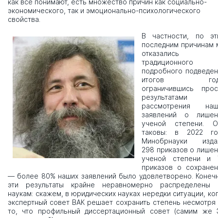
как все понимают, есть множество причин как социально-
экономического, так и эмоционально-психологического
свойства.
В частности, по эт
последним причинам 
отказались 
традиционного
подробного подведен
итогов год
ограничившись прос
результатами
рассмотрения наш
заявлений о лишен
ученой степени. О
таковы: в 2022 го
Минобрнауки изда
298 приказов о лише
ученой степени и 
приказов о сохранен
— более 80% наших заявлений было удовлетворено. Конечн
эти результаты крайне неравномерно распределены 
наукам: скажем, в юридических науках нередки ситуации, ко
экспертный совет ВАК решает сохранить степень несмотря
то, что профильный диссертационный совет (самим же 