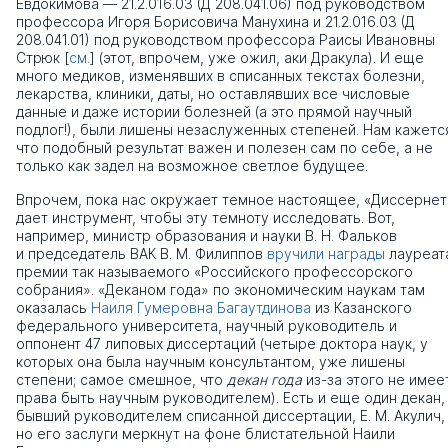
Евдокимова — 21.2.016.03 (Д 208.041.06) под руководством
профессора Игоря Борисовича Манухина и 21.2.016.03 (Д
208.041.01) под руководством профессора Раисы Ивановны
Стрюк [
см.
] (этот, впрочем, уже ожил, аки Дракула). И еще
много медиков, изменявших в списанных текстах болезни,
лекарства, клиники, даты, но оставлявших все числовые
данные и даже истории болезней (а это прямой научный
подлог!), были лишены незаслуженных степеней. Нам кажетс
что подобный результат важен и полезен сам по себе, а не
только как задел на возможное светлое будущее.
Впрочем, пока нас окружает темное настоящее, «Диссернет
дает инструмент, чтобы эту темноту исследовать. Вот,
например, министр образования и науки В. Н. Фальков
и председатель ВАК В. М. Филиппов
вручили награды
лауреат
премии так называемого «Российского профессорского
собрания». «Деканом года» по экономическим наукам там
оказалась
Наиля Гумеровна Багаутдинова
из Казанского
федерального университета, научный руководитель и
оппонент 47 липовых диссертаций (четыре доктора наук, у
которых она была научным консультантом, уже лишены
степени; самое смешное, что
декан года
из-за этого не имее
права быть научным руководителем). Есть и еще один декан,
бывший руководителем списанной диссертации, Е. М. Акулич,
но его заслуги меркнут на фоне блистательной Наили