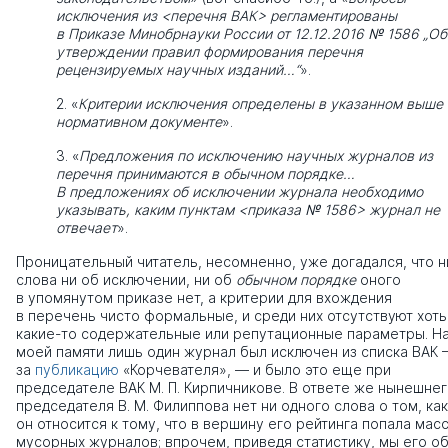
исключения из <перечня ВАК> регламентированы
в Приказе Минобрнауки России от 12.12.2016 № 1586 „Об
утверждении правил формирования перечня
рецензируемых научных изданий…“
».
2. «
Критерии исключения определены в указанном выше
нормативном документе
».
3. «
Предложения по исключению научных журналов из
перечня принимаются в обычном порядке…
В предложениях об исключении журнала необходимо
указывать, каким пунктам <приказа № 1586> журнал не
отвечает
».
Проницательный читатель, несомненно, уже догадался, что н
слова ни об исключении, ни об
обычном порядке
оного
в упомянутом приказе нет, а критерии для вхождения
в перечень чисто формальные, и среди них отсутствуют хоть
какие-то содержательные или репутационные параметры. Н
моей памяти лишь один журнал был исключен из списка ВАК
за
публикацию
«Корчевателя», — и было это еще при
председателе ВАК М. П. Кирпичникове. В ответе же нынешне
председателя В. М. Филиппова нет ни одного слова о том, как
он относится к тому, что в вершину его рейтинга попала мас
мусорных журналов; впрочем, приведя статистику, мы его о