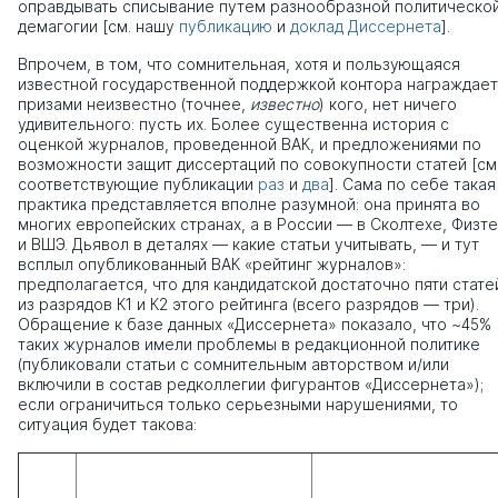
оправдывать списывание путем разнообразной политическо
демагогии [см. нашу
публикацию
и
доклад Диссернета
].
Впрочем, в том, что сомнительная, хотя и пользующаяся
известной государственной поддержкой контора награждает
призами неизвестно (точнее,
известно
) кого, нет ничего
удивительного: пусть их. Более существенна история с
оценкой журналов, проведенной ВАК, и предложениями по
возможности защит диссертаций по совокупности статей [см
соответствующие публикации
раз
и
два
]. Сама по себе такая
практика представляется вполне разумной: она принята во
многих европейских странах, а в России — в Сколтехе, Физт
и ВШЭ. Дьявол в деталях — какие статьи учитывать, — и тут
всплыл опубликованный ВАК «рейтинг журналов»:
предполагается, что для кандидатской достаточно пяти стате
из разрядов К1 и К2 этого рейтинга (всего разрядов — три).
Обращение к базе данных «Диссернета» показало, что ~45%
таких журналов имели проблемы в редакционной политике
(публиковали статьи с сомнительным авторством и/или
включили в состав редколлегии фигурантов «Диссернета»);
если ограничиться только серьезными нарушениями, то
ситуация будет такова: