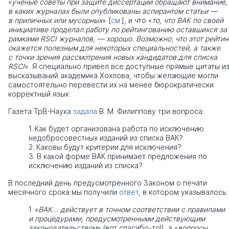
«
ученые советы при защите диссертаций обращают внимание,
в каких журналах были опубликованы аспирантом статьи —
в приличных или мусорных
» [
см.
], и что «
то, что ВАК по своей
инициативе проделал работу по рейтингованию оставшихся за
рамками RSCI журналов, — хорошо. Возможно, что этот рейтин
окажется полезным для некоторых специальностей, а также
с точки зрения рассмотрения новых кандидатов для списка
RSCI
». Я специально привел все доступные прямые цитаты и
высказываний академика Хохлова, чтобы желающие могли
самостоятельно перевести их на менее бюрократически
корректный язык.
Газета ТрВ-Наука
задала
В. М. Филиппову три вопроса:
1. Как будет организована работа по исключению
недобросовестных изданий из списка ВАК?
2. Каковы будут критерии для исключения?
3. В какой форме ВАК принимает предложения по
исключению изданий из списка?
В последний день предусмотренного Законом о печати
месячного срока мы получили
ответ
, в котором указывалось:
1. «
ВАК… действует в точном соответствии с правилами
и процедурами, предусмотренными действующим
законодательством
» (вот спасибо-то!), а «
вопросы