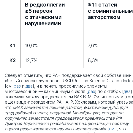
В редколлегии
≥11 статей
≥5 персон
с сомнительным
с этическими
авторством
нарушениями
К1
10,0%
7,6%
К2
12,7%
8,3%
Следует отметить, что РАН поддерживает свой собственный
«белый список» журналов, RSCI (Russian Science Citation Index
[см.
раз
и
два
], и в печать просочились элементы
многомесячной — как минимум с июля [
раз
] по октябрь [
два
]
полемики между председателем ВАК В. М. Филипповым и (тог
еще) вице-президентом РАН А. Р. Хохловым, который указыва
что «
ВАК занимается лишней работой, фактически дублируя
труд рабочей группы, созданной Минобрнауки, которая по
поручению заместителя председателя правительства РФ
Дмитрия Чернышенко разрабатывает национальную систему
оценки результативности научных исследований
» [
см.
], что