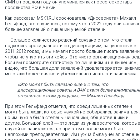
СМИ в прошлом году он упоминался как пресс-секретарь
посольства РФ в Чехии.
Как рассказал MSK1.RU сооснователь «Диссернета» Михаил
Гельфанд, это случилось, потому что в 2022 году они написа
больше заявлений о лишении ученой степени:
— Большое количество решений связано с тем, что стали
подходить сроки давности по диссертациям, защищенным в
2011–2012 годах, и мы начали просто больше писать заявлени
чтобы не упустить эти кейсы. Это чисто организационная вещ
Если вы посмотрите статистику по лишениям и не лишениям,
видно, что большая доли заявлений удовлетворяется: видимо
мы стали более внятно и убедительно писать эти заявления.
«Это может быть связано еще и с тем, что
диссертационные советы и ВАК стали более внимательн
относиться к этим доводам», — Михаил Гельфанд
При этом Гельфанд отметил, что среди лишенных степени
могут быть люди, которые наукой не собирались заниматься,
но им нужна была степень: чиновники, общественники и
другие. Большой слой — это люди из университетов, которы
наукой не занимаются, но при этом вполне могут быть
неплохими преподавателями. Им нужна была ученая степень
при этом сил и возможностей провести исследование не был