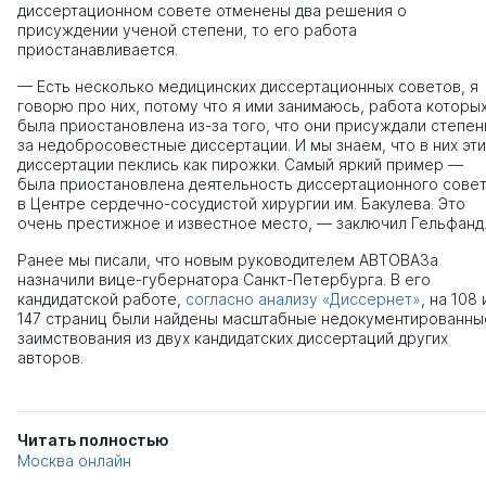
диссертационном совете отменены два решения о
присуждении ученой степени, то его работа
приостанавливается.
— Есть несколько медицинских диссертационных советов, я
говорю про них, потому что я ими занимаюсь, работа которы
была приостановлена из-за того, что они присуждали степен
за недобросовестные диссертации. И мы знаем, что в них эти
диссертации пеклись как пирожки. Самый яркий пример —
была приостановлена деятельность диссертационного сове
в Центре сердечно-сосудистой хирургии им. Бакулева. Это
очень престижное и известное место, — заключил Гельфанд
Ранее мы писали, что новым руководителем АВТОВАЗа
назначили вице-губернатора Санкт-Петербурга. В его
кандидатской работе,
согласно анализу «Диссернет»
, на 108 
147 страниц были найдены масштабные недокументированны
заимствования из двух кандидатских диссертаций других
авторов.
Читать полностью
Москва онлайн