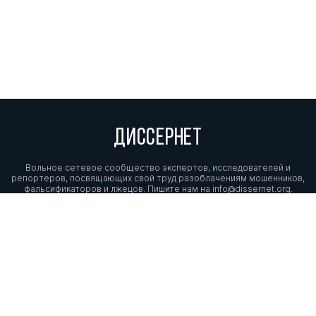
ДИССЕРНЕТ
Вольное сетевое сообщество экспертов, исследователей и
репортеров, посвящающих свой труд разоблачениям мошенников,
фальсификаторов и лжецов. Пишите нам на
info@dissernet.org.
Поддержать проект
МЫ В СОЦСЕТЯХ