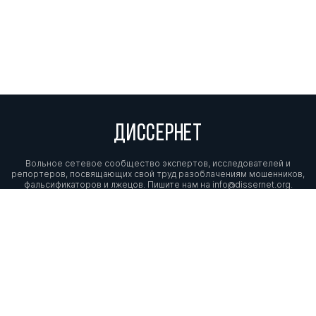
ДИССЕРНЕТ
Вольное сетевое сообщество экспертов, исследователей и
репортеров, посвящающих свой труд разоблачениям мошенников,
фальсификаторов и лжецов. Пишите нам на
info@dissernet.org.
Поддержать проект
МЫ В СОЦСЕТЯХ