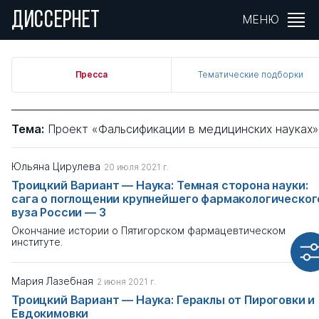
ДИССЕРНЕТ
Фильтры
МЕНЮ
Что ищем?
Пресса
Тематические подборки
Автор
Тема:
Проект «Фальсификации в медицинских науках»
Юльяна Цирулева
20 июля 2021 г.
Издание
Троицкий Вариант — Наука: Темная сторона науки:
сага о поглощении крупнейшего фармакологическог
вуза России — 3
Тема
Окончание истории о Пятигорском фармацевтическом
институте.
Проект «Фальсификации в ...
Мария Лазебная
Тип материала
2 июня 2021 г.
Троицкий Вариант — Наука: Гераклы от Пироговки и
Выберите
Евдокимовки