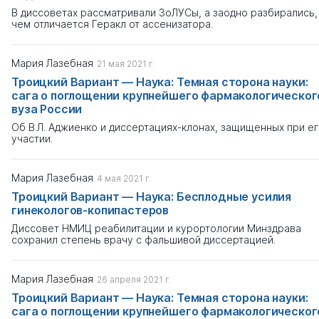
В диссоветах рассматривали ЗоЛУСы, а заодно разбирались,
чем отличается Геракл от ассенизатора.
-
Мария Лазебная
21 мая 2021 г.
Показать результаты
Троицкий Вариант — Наука: Темная сторона науки:
сага о поглощении крупнейшего фармакологическог
вуза России
Сбросить
Об В.Л. Аджиенко и диссертациях-клонах, защищенных при е
участии.
Мария Лазебная
4 мая 2021 г.
Троицкий Вариант — Наука: Бесплодные усилия
гинекологов-копипастеров
Диссовет НМИЦ реабилитации и курортологии Минздрава
сохранил степень врачу с фальшивой диссертацией.
Мария Лазебная
26 апреля 2021 г.
Троицкий Вариант — Наука: Темная сторона науки:
сага о поглощении крупнейшего фармакологическог