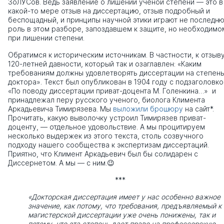
ЗоЛУСов. Ведь заявление о лишении ученой степени — это в
какой-то мере отзыв на диссертацию, отзыв подробный и
беспощадный, и принципы научной этики играют не последн
роль в этом разборе, запоздавшем к защите, но необходимо
при лишении степени.
Обратимся к историческим источникам. В частности, к отзыв
120-летней давности, который так и озаглавлен: «Каким
требованиям должны удовлетворять диссертации на степен
доктора». Текст был опубликован в 1904 году с подзаголовк
«По поводу диссертации приват-доцента М.
Голенкина…» и
принадлежал перу русского ученого, биолога Климента
Аркадьевича Тимирязева. Мы
выложили брошюру
на сайт*.
Прочитать, какую выволочку устроил Тимирязев приват-
доценту, — отдельное удовольствие. А мы процитируем
несколько выдержек из этого текста, столь созвучного
подходу нашего сообщества к экспертизам диссертаций.
Приятно, что Климент Аркадьевич был бы солидарен с
Диссернетом. А мы — с ним.😉
***
«Докторская диссертация имеет у нас особенно важное
значение, как потому, что требования, предъявляемый к
магистерской диссертации уже очень понижены, так и
потому, что эта степень дает право на профессорскую