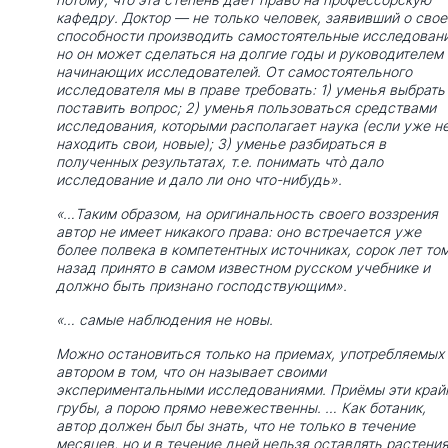
кафедру. Доктор — не только человек, заявивший о свое
способности производить самостоятельные исследовани
но он может сделаться на долгие годы и руководителем
начинающих исследователей. От самостоятельного
исследователя мы в праве требовать: 1) уменья выбрать
поставить вопрос; 2) уменья пользоваться средствами
исследования, которыми располагает наука (если уже н
находить свои, новые); 3) уменье разбираться в
полученных результатах, т.е. понимать чтò дало
исследование и дало ли оно что-нибудь».
«…Таким образом, на оригинальность своего воззрения
автор не имеет никакого права: оно встречается уже
более полвека в компетентных источниках, сорок лет то
назад принято в самом известном русском учебнике и
должно быть признано господствующим».
«… самые наблюдения не новы.
Можно остановиться только на приемах, употребляемых
автором в том, что он называет своими
экспериментальными исследованиями. Приёмы эти край
грубы, а порою прямо невежественны. … Как ботаник,
автор должен был бы знать, что не только в течение
месяцев, но и в течение дней нельзя оставлять растения