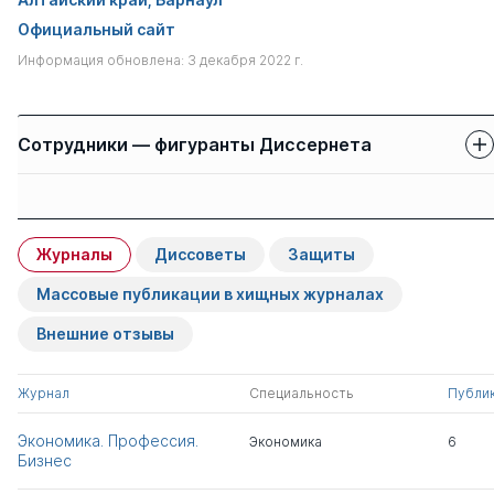
Официальный сайт
Информация обновлена: 3 декабря 2022 г.
Сотрудники — фигуранты Диссернета
Защиты сотрудников
Имя
Степень
свои
чужие
Журналы
Диссоветы
Защиты
Строителева Тамара
д.э.н.
0
4
Григорьевна
Массовые публикации в хищных журналах
Внешние отзывы
Сенько Юрий
д.пед.н.
0
2
Васильевич
Журнал
Специальность
Публи
Мищенко Виталий
д.э.н.
0
2
Экономика. Профессия.
Экономика
6
Викторович
Бизнес