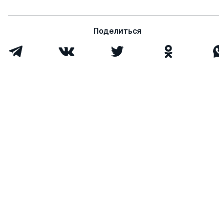
Диденко Ксения
к.ю.н.
1
0
Васильевна
Поделиться
Тетерюк Александр
к.ю.н.
1
0
Григорьевич
Лобанов Константин
д.полит.н.
0
0
Николаевич
Всего 6