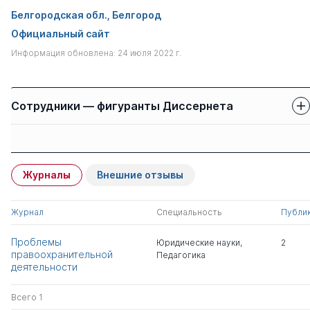
Белгородская обл., Белгород
Официальный сайт
Информация обновлена: 24 июля 2022 г.
Сотрудники — фигуранты Диссернета
Защиты сотрудников
Имя
Степень
свои
чужие
Журналы
Внешние отзывы
Левченко Вячеслав
1
0
Евгеньевич
Журнал
Специальность
Публи
Северин Николай
д.ю.н.
1
0
Проблемы
Юридические науки
,
2
Николаевич
д.пед.н.
правоохранительной
Педагогика
деятельности
Безуглый Эдуард
к.э.н.
1
0
Александрович
Всего 1