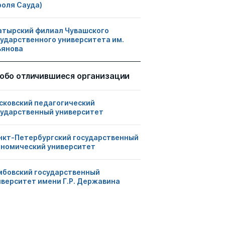
роля Сауда)
атырский филиал Чувашского
сударственного университета им.
ьянова
обо отличившиеся организации
сковский педагогический
сударственный университет
нкт-Петербургский государственный
ономический университет
мбовский государственный
иверситет имени Г.Р. Державина