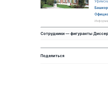
Уфимски
Башкор
Официа
Информац
Сотрудники — фигуранты Диссе
Имя
Степень
Поделиться
Кругликова Вероника
Сергеевна
Белобородова Нели
д.пед.н.
Сабитовна
Кутлин Николай
д.биолог.н.
Георгиевич