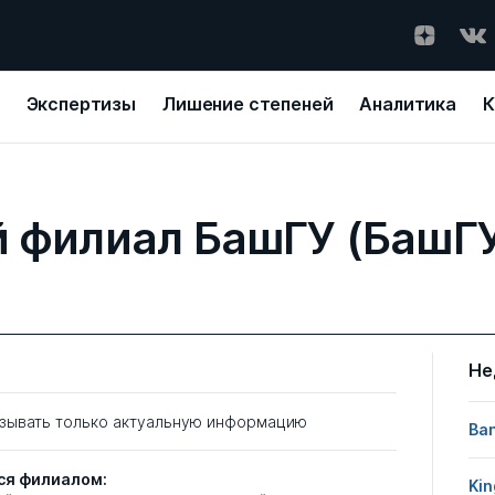
Экспертизы
Лишение степеней
Аналитика
К
 филиал БашГУ (БашГУ
Не
зывать только актуальную информацию
Ban
ся филиалом:
Kin