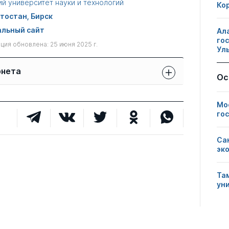
й университет науки и технологий
Ко
тостан, Бирск
льный сайт
Ал
го
ия обновлена: 25 июня 2025 г.
Ул
рнета
Ос
Защиты сотрудников:
Публикации
Другие
свои
Мо
сотрудников
нарушения
чужие
го
1
0
0
Са
эк
0
1
0
Та
ун
0
0
2