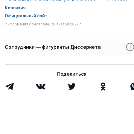
Киргизия
Официальный сайт
Информация обновлена: 28 января 2022 г.
Сотрудники — фигуранты Диссернета
Защиты сотрудников
Имя
Степень
свои
чужие
Поделиться
Артыкбаева Гульмира
к.э.н.
1
0
Шайкыдиновна
Всего 1