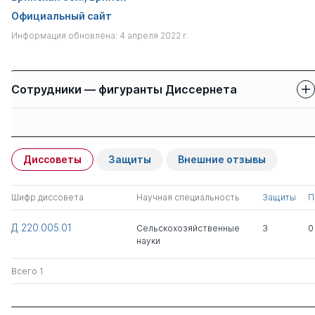
Официальный сайт
Информация обновлена: 4 апреля 2022 г.
Сотрудники — фигуранты Диссернета
Защиты сотрудников
Имя
Степень
свои
чужие
Диссоветы
Защиты
Внешние отзывы
Ториков Владимир
д.с.-х.н.
0
2
Ефимович
Шифр диссовета
Научная специальность
Защиты
П
Подольникова Елена
1
0
Д 220.005.01
Сельскохозяйственные
3
0
Михайловна
науки
Лебедько Людмила
к.э.н.
1
0
Всего 1
Васильевна