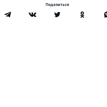
Менькова Анна
д.биолог.н.
1
0
Поделиться
Александровна
Всего 4