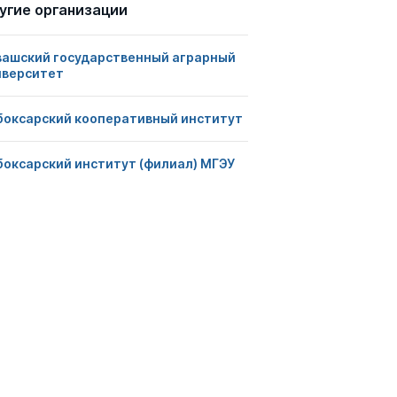
угие организации
вашский государственный аграрный
иверситет
боксарский кооперативный институт
боксарский институт (филиал) МГЭУ