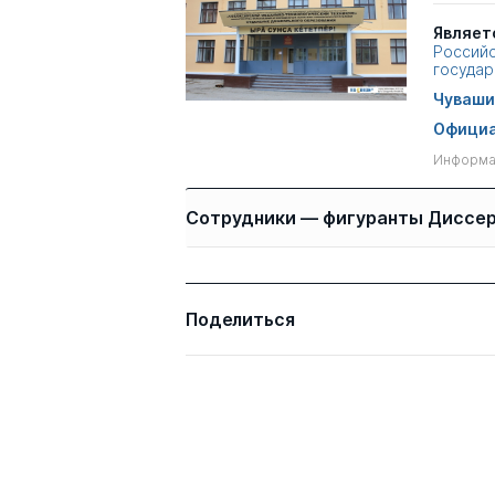
Являет
Российс
государ
Чуваши
Официа
Информац
Сотрудники — фигуранты Диссе
Имя
Степень
Поделиться
Никандрова Роза
к.э.н.
Степановна
Петрова Светлана
к.э.н.
Вячеславовна
Всего 2