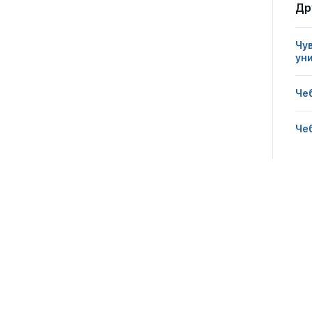
Др
Чу
ун
Че
Че