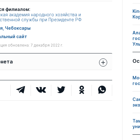
ся филиалом:
Kin
кая академия народного хозяйства и
Ко
ственной службы при Президенте РФ
я, Чебоксары
Ал
льный сайт
го
Ул
ия обновлена: 7 декабря 2022 г.
Ос
рнета
Защиты сотрудников:
Мо
Публикации
Другие
свои
сотрудников
нарушения
го
чужие
1
0
0
Са
эк
1
0
0
Та
ун