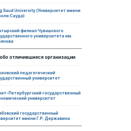
g Saud University (Университет имени
роля Сауда)
атырский филиал Чувашского
сударственного университета им.
ьянова
обо отличившиеся организации
сковский педагогический
сударственный университет
нкт-Петербургский государственный
ономический университет
мбовский государственный
иверситет имени Г.Р. Державина