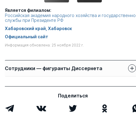
Является филиалом:
Российская академия народного хозяйства и государственно
службы при Президенте РФ
Хабаровский край, Хабаровск
Официальный сайт
Информация обновлена: 25 ноября 2022 г.
Сотрудники — фигуранты Диссернета
Защиты сотрудников
Имя
Степень
свои
чужие
Поделиться
Островский Павел
к.э.н.
1
0
Юрьевич
Всего 1