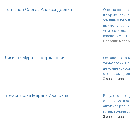
Толчанов Сергей Александрович
Оценка состоя
и гормонально
желчным перит
применении на
ультрафиолето
(эксперимента
Рабочий матер
Дидигов Мурат Тамерланович
Органосохран
технологии в 
декомпенсиро
стенозом двен
Экспертиза
Бочарникова Марина Ивановна
Регуляторно-а
организма и э
антигипертенз
гипертоничес
Экспертиза