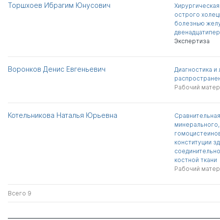
Торшхоев Ибрагим Юнусович
Хирургическая
острого холец
болезнью желу
двенадцатипер
Экспертиза
Воронков Денис Евгеньевич
Диагностика и
распространен
Рабочий матер
Котельникова Наталья Юрьевна
Сравнительная
минерального,
гомоцистеинов
конституции з
соединительно
костной ткани
Рабочий матер
Всего 9