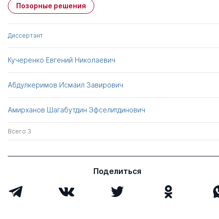
Позорные решения
Диссертант
Кучеренко Евгений Николаевич
Абдулкеримов Исмаил Завирович
Амирханов Шагабутдин Эфселитдинович
Всего 3
Поделиться