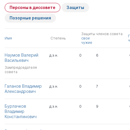
Персоны в диссовете
Защиты
Позорные решения
Защиты членов совета:
Имя
Степень
свои
ч
чужие
Наумов Валерий
д.э.н.
0
6
Васильевич
Зампредседателя
совета
Галанов Владимир
д.э.н.
0
7
Александрович
Бурлачков
д.э.н.
0
9
Владимир
Константинович