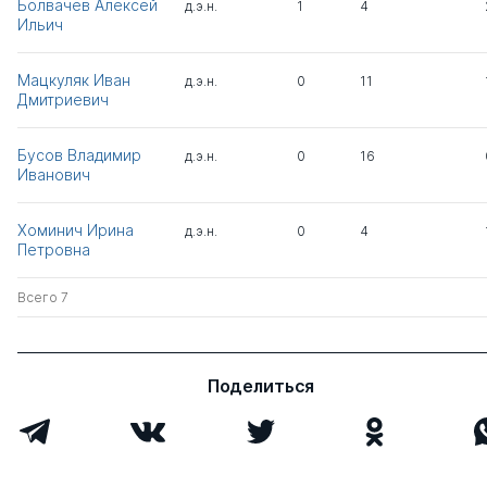
Болвачев Алексей
д.э.н.
1
4
Ильич
Мацкуляк Иван
д.э.н.
0
11
Дмитриевич
Бусов Владимир
д.э.н.
0
16
Иванович
Хоминич Ирина
д.э.н.
0
4
Петровна
Всего 7
Поделиться