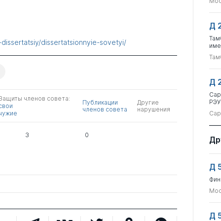
Мос
Д 
Там
dissertatsiy/dissertatsionnyie-sovetyi/
име
Там
Д 
Сар
Защиты членов совета:
РЭУ
Публикации
Другие
свои
членов совета
нарушения
чужие
Сар
3
0
Др
Д 
Фин
Мос
Д 