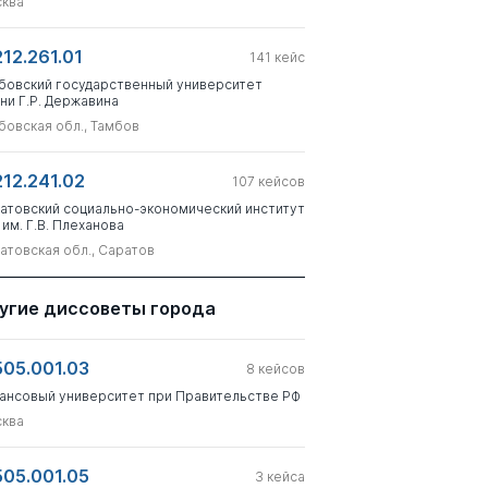
ква
212.261.01
141
кейс
бовский государственный университет
ни Г.Р. Державина
бовская обл., Тамбов
212.241.02
107
кейсов
атовский социально-экономический институт
 им. Г.В. Плеханова
атовская обл., Саратов
угие диссоветы города
505.001.03
8
кейсов
ансовый университет при Правительстве РФ
ква
505.001.05
3
кейса