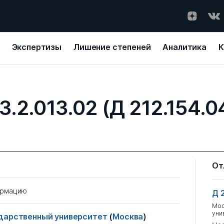
Экспертизы
Лишение степеней
Аналитика
К
3.2.013.02 (Д 212.154.0
От
ормацию
Д 
Мос
уни
ударственный университет
(
Москва
)