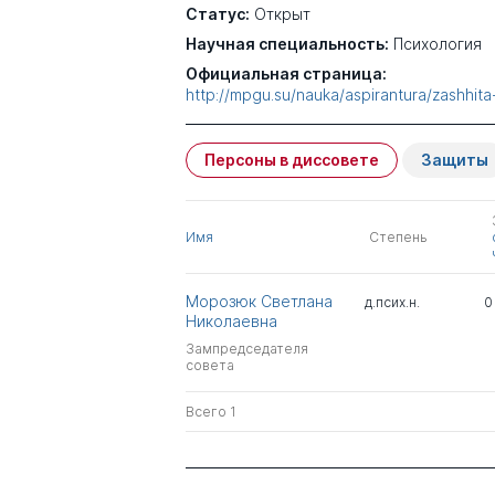
Статус:
Открыт
Научная специальность:
Психология
Официальная страница:
http://mpgu.su/nauka/aspirantura/zashhita-
Персоны в диссовете
Защиты
Имя
Степень
Морозюк Светлана
д.псих.н.
0
Николаевна
Зампредседателя
совета
Всего 1