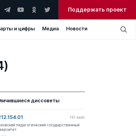
Поддержать проект
арты и цифры
Медиа
Новости
4)
личившиеся диссоветы
212.154.01
191
кейс
ковский педагогический государственный
верситет