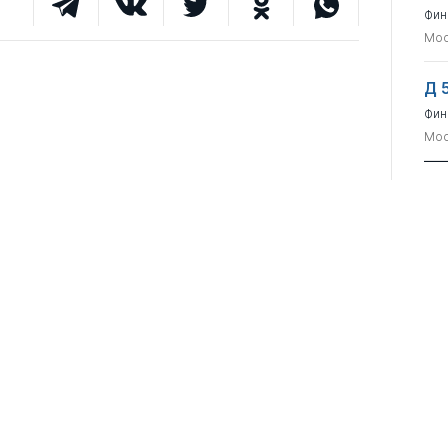
Фин
Мос
Д 
Фин
Мос