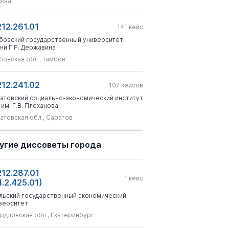
ква
212.261.01
141
кейс
бовский государственный университет
ни Г.Р. Державина
бовская обл., Тамбов
212.241.02
107
кейсов
атовский социально-экономический институт
 им. Г.В. Плеханова
атовская обл., Саратов
угие диссоветы города
212.287.01
1
кейс
4.2.425.01)
льский государственный экономический
верситет
рдловская обл., Екатеринбург