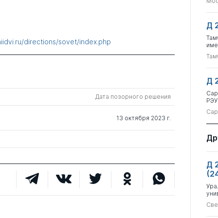
Мос
Д 
Там
iidvi.ru/directions/sovet/index.php
име
Там
Д 
Сар
Дата позорного решения
РЭУ
Сар
13 октября 2023 г.
Др
Д 
(2
Ура
уни
Све