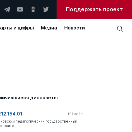
Поддержать проект
арты и цифры
Медиа
Новости
личившиеся диссоветы
212.154.01
191
кейс
ковский педагогический государственный
верситет