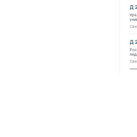
Д 
Ура
уни
Све
Д 
Рос
пед
Све