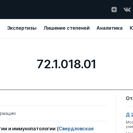
Экспертизы
Лишение степеней
Аналитика
К
72.1.018.01
От
ормацию
Д 
Мос
уни
гии и иммунопатологии
(
Свердловская