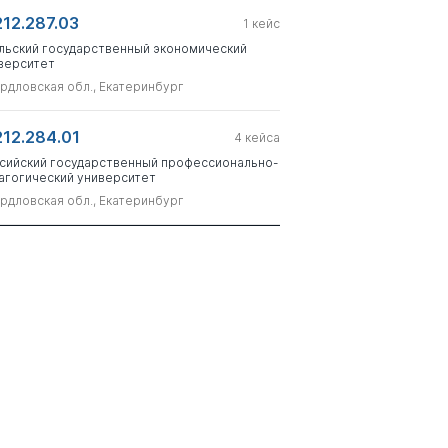
212.287.03
1
кейс
льский государственный экономический
верситет
рдловская обл., Екатеринбург
212.284.01
4
кейса
сийский государственный профессионально-
агогический университет
рдловская обл., Екатеринбург