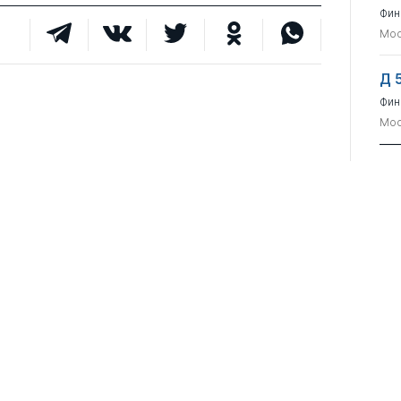
Фин
Мос
Д 
Фин
Мос