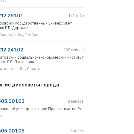
ква
212.261.01
141
кейс
бовский государственный университет
ни Г.Р. Державина
бовская обл., Тамбов
212.241.02
107
кейсов
атовский социально-экономический институт
 им. Г.В. Плеханова
атовская обл., Саратов
угие диссоветы города
505.001.03
8
кейсов
ансовый университет при Правительстве РФ
ква
505.001.05
3
кейса