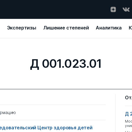
Экспертизы
Лишение степеней
Аналитика
К
Д 001.023.01
От
ормацию
Д 
Мос
уни
­довательский Центр здоровья детей