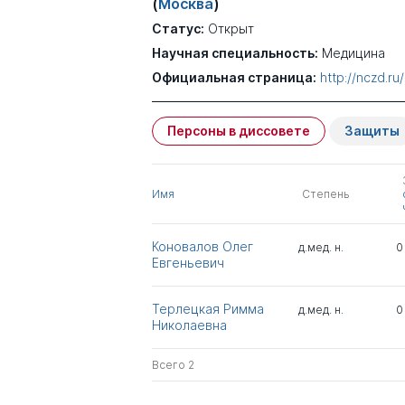
(
Москва
)
Статус:
Открыт
Научная специальность:
Медицина
Официальная страница:
http://nczd.r
Персоны в диссовете
Защиты
Имя
Степень
Коновалов Олег
д.мед. н.
0
Евгеньевич
Терлецкая Римма
д.мед. н.
0
Николаевна
Всего 2