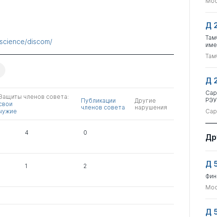
Мос
Д 
Там
u/science/discom/
име
Там
Д 
Сар
Защиты членов совета:
РЭУ
Публикации
Другие
свои
членов совета
нарушения
чужие
Сар
4
0
Др
Д 
1
2
Фин
Мос
Д 