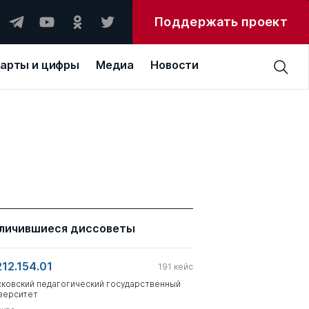
Поддержать проект
арты и цифры
Медиа
Новости
личившиеся диссоветы
212.154.01
191
кейс
ковский педагогический государственный
верситет