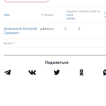
Защиты членов совета:
Имя
Степень
свои
ч
чужие
Демьянков Валерий
д.филол.н.
0
0
Закиевич
Всего 1
Поделиться