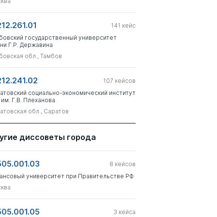
ква
212.261.01
141
кейс
бовский государственный университет
ни Г.Р. Державина
бовская обл., Тамбов
212.241.02
107
кейсов
атовский социально-экономический институт
 им. Г.В. Плеханова
атовская обл., Саратов
угие диссоветы города
505.001.03
8
кейсов
ансовый университет при Правительстве РФ
ква
505.001.05
3
кейса