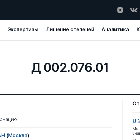
Экспертизы
Лишение степеней
Аналитика
К
Д 002.076.01
От
ормацию
Д 
Мос
уни
РАН
(
Москва
)