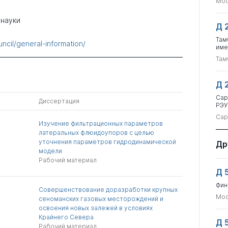
Мос
 науки
Д 
Там
uncil/general-information/
име
Там
Д 
Сар
Диссертация
РЭУ
Сар
Изучение фильтрационных параметров
латеральных флюидоупоров с целью
уточнения параметров гидродинамической
Др
модели
Рабочий материал
Д 
Фин
Совершенствование доразработки крупных
Мос
сеноманских газовых месторождений и
освоения новых залежей в условиях
Крайнего Севера
Д 
Рабочий материал