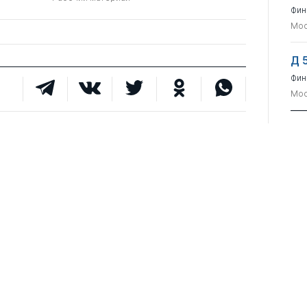
Фин
Мос
Д 
Фин
Мос