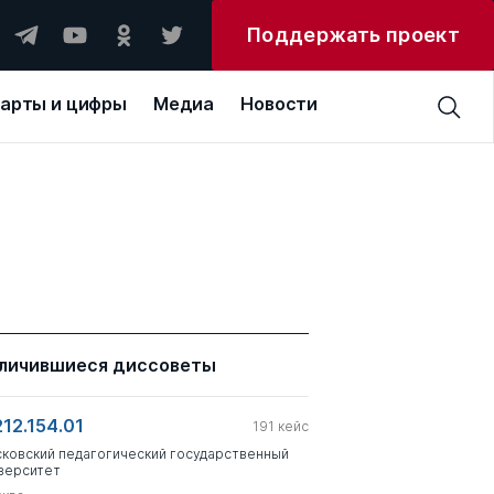
Поддержать проект
арты и цифры
Медиа
Новости
личившиеся диссоветы
212.154.01
191
кейс
ковский педагогический государственный
верситет