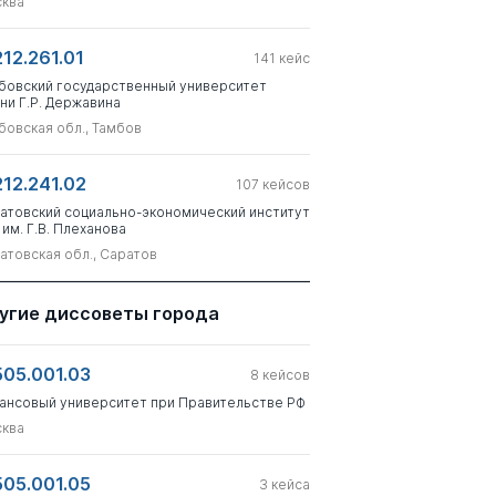
ква
212.261.01
141
кейс
бовский государственный университет
ни Г.Р. Державина
бовская обл., Тамбов
212.241.02
107
кейсов
атовский социально-экономический институт
 им. Г.В. Плеханова
атовская обл., Саратов
угие диссоветы города
505.001.03
8
кейсов
ансовый университет при Правительстве РФ
ква
505.001.05
3
кейса