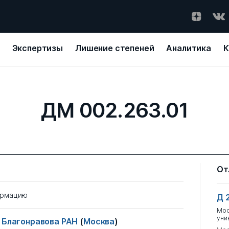
Экспертизы
Лишение степеней
Аналитика
К
ДМ 002.263.01
От
ормацию
Д 
Мос
уни
. Благонравова РАН
(
Москва
)