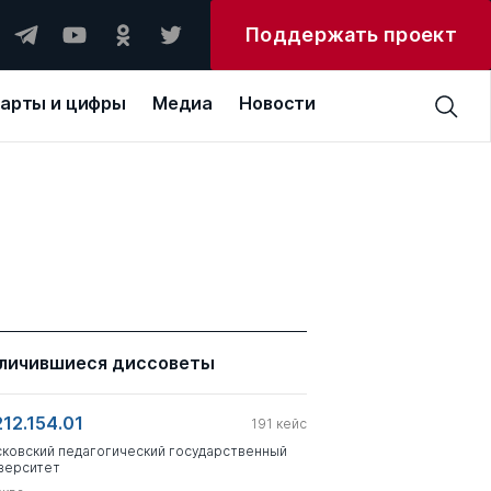
Поддержать проект
арты и цифры
Медиа
Новости
личившиеся диссоветы
212.154.01
191
кейс
ковский педагогический государственный
верситет