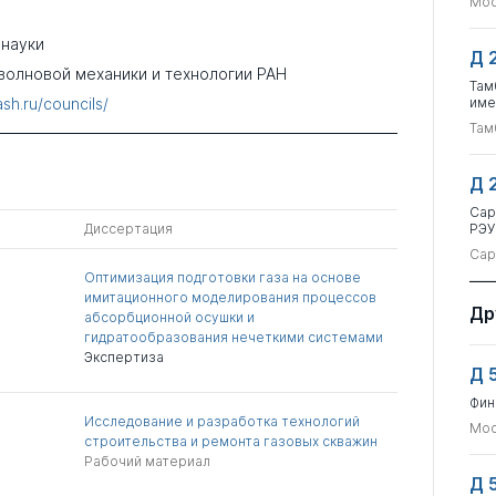
Мос
 науки
Д 
волновой механики и технологии РАН
Там
sh.ru/councils/
име
Там
Д 
Сар
Диссертация
РЭУ
Сар
Оптимизация подготовки газа на основе
имитационного моделирования процессов
Др
абсорбционной осушки и
гидратообразования нечеткими системами
Экспертиза
Д 
Фин
Исследование и разработка технологий
Мос
строительства и ремонта газовых скважин
Рабочий материал
Д 