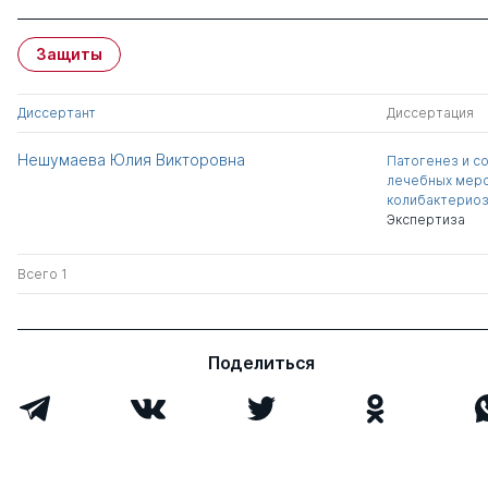
Защиты
Диссертант
Диссертация
Нешумаева Юлия Викторовна
Патогенез и с
лечебных меро
колибактериоз
Экспертиза
Всего 1
Поделиться