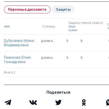
Персоны в диссовете
Защиты
Защиты членов совета:
Имя
Степень
свои
ч
чужие
Дубровина Ирина
д.псих.н.
0
9
Владимировна
Панюкова Юлия
д.псих.н.
0
0
Геннадьевна
Всего 2
Поделиться