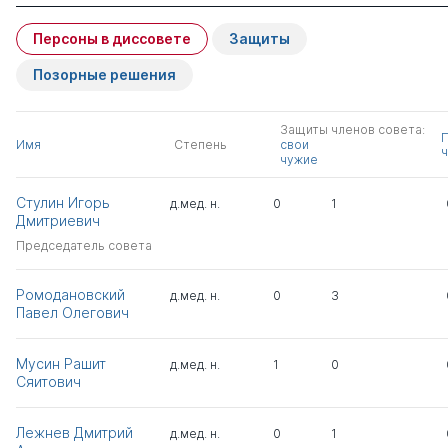
Персоны в диссовете
Защиты
Позорные решения
Защиты членов совета:
Имя
Степень
свои
ч
чужие
Стулин Игорь
д.мед. н.
0
1
Дмитриевич
Председатель совета
Ромодановский
д.мед. н.
0
3
Павел Олегович
Мусин Рашит
д.мед. н.
1
0
Сяитович
Лежнев Дмитрий
д.мед. н.
0
1