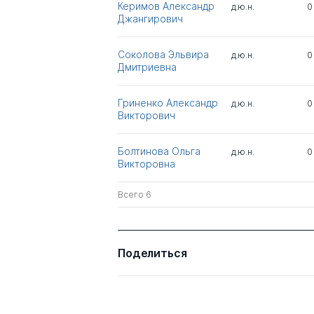
Керимов Александр
д.ю.н.
0
Джангирович
Соколова Эльвира
д.ю.н.
0
Дмитриевна
Гриненко Александр
д.ю.н.
0
Викторович
Болтинова Ольга
д.ю.н.
0
Викторовна
Всего 6
Поделиться