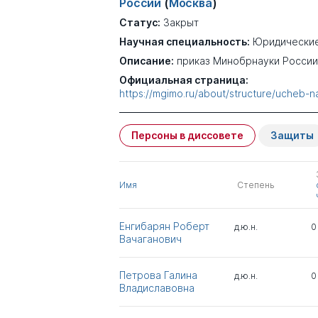
России
(
Москва
)
Статус:
Закрыт
Научная специальность:
Юридические
Описание:
приказ Минобрнауки России о
Официальная страница:
https://mgimo.ru/about/structure/ucheb-n
Персоны в диссовете
Защиты
Имя
Степень
Енгибарян Роберт
д.ю.н.
0
Вачаганович
Петрова Галина
д.ю.н.
0
Владиславовна