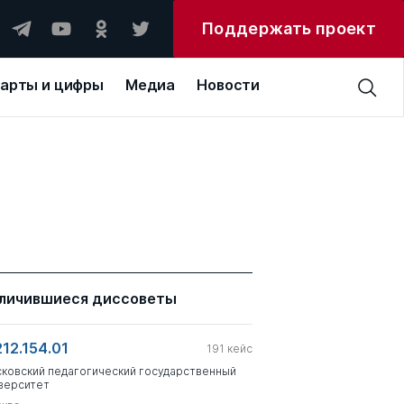
Поддержать проект
арты и цифры
Медиа
Новости
личившиеся диссоветы
212.154.01
191
кейс
ковский педагогический государственный
верситет