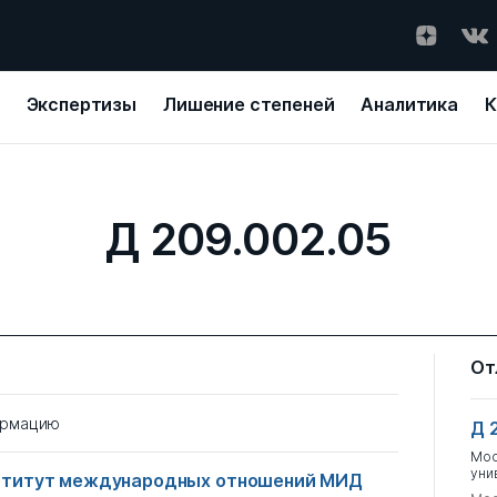
Экспертизы
Лишение степеней
Аналитика
К
Д 209.002.05
От
ормацию
Д 
Мос
уни
ститут международных отношений МИД