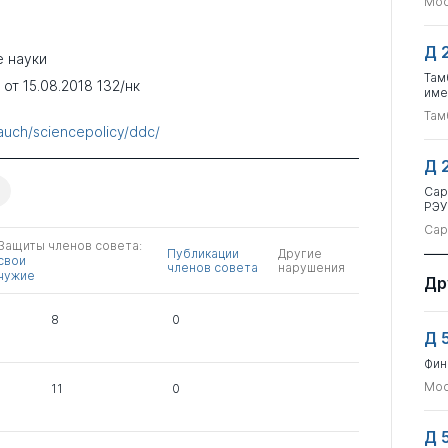
Мос
Д 
 науки
Там
т 15.08.2018 132/нк
име
Там
auch/sciencepolicy/ddc/
Д 
Сар
РЭУ
Сар
Защиты членов совета:
Публикации
Другие
свои
членов совета
нарушения
чужие
Др
8
0
Д 
Фин
Мос
11
0
Д 