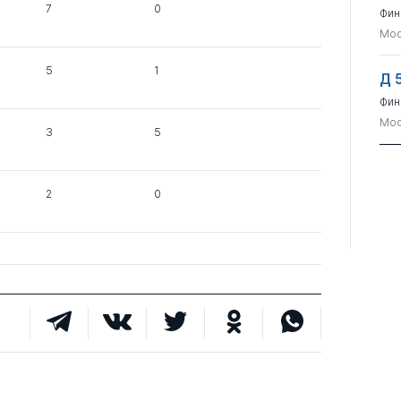
7
0
Фин
Мос
5
1
Д 
Фин
Мос
3
5
2
0