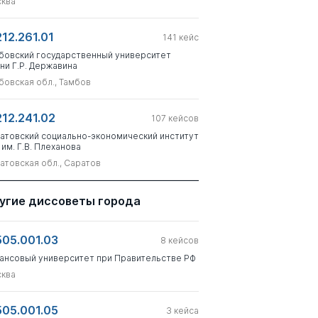
ква
212.261.01
141
кейс
бовский государственный университет
ни Г.Р. Державина
бовская обл., Тамбов
212.241.02
107
кейсов
атовский социально-экономический институт
 им. Г.В. Плеханова
атовская обл., Саратов
угие диссоветы города
505.001.03
8
кейсов
ансовый университет при Правительстве РФ
ква
505.001.05
3
кейса