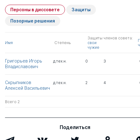
Персоны в диссовете
Защиты
Позорные решения
Защиты членов совета:
Имя
Степень
свои
ч
чужие
Григорьев Игорь
д.тех.н.
0
3
Владиславович
Скрыпников
д.тех.н.
2
4
Алексей Васильевич
Всего 2
Поделиться