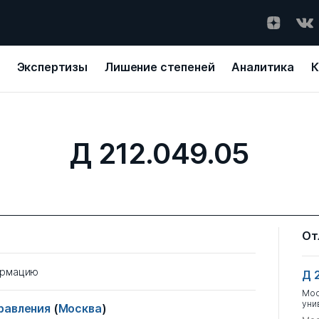
Экспертизы
Лишение степеней
Аналитика
К
Д 212.049.05
От
ормацию
Д 
Мос
уни
правления
(
Москва
)