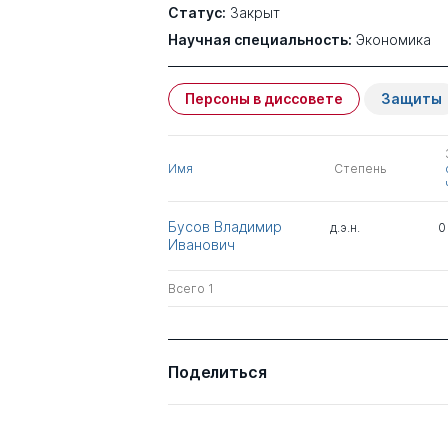
Статус:
Закрыт
Научная специальность:
Экономика
Персоны в диссовете
Защиты
Имя
Степень
Бусов Владимир
д.э.н.
0
Иванович
Всего 1
Поделиться