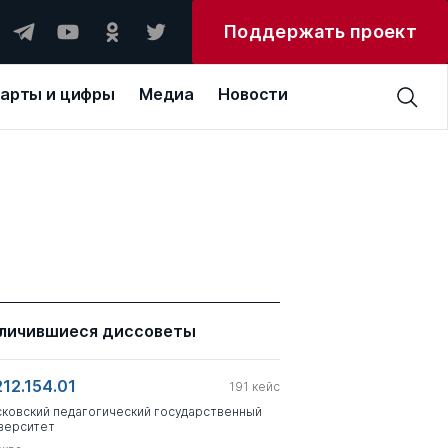
Поддержать проект
арты и цифры
Медиа
Новости
личившиеся диссоветы
212.154.01
191
кейс
ковский педагогический государственный
верситет