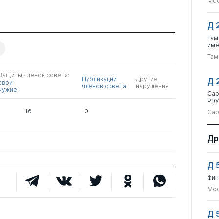
Мос
Д 
Там
име
Там
Защиты членов совета:
Публикации
Другие
Д 
свои
членов совета
нарушения
чужие
Сар
РЭУ
16
0
Сар
Др
Д 
Фин
Мос
Д 