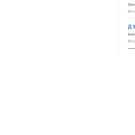
Фин
Мос
Д 
Фин
Мос