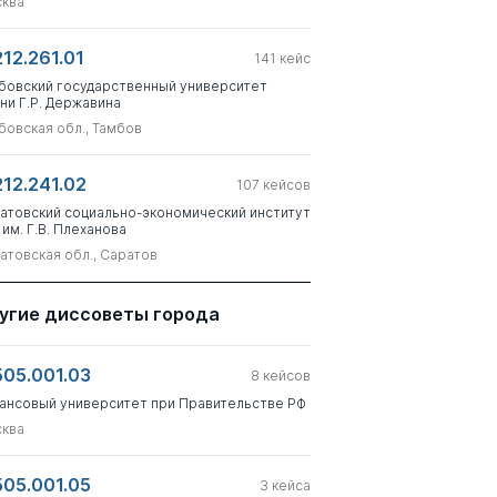
ква
212.261.01
141
кейс
бовский государственный университет
ни Г.Р. Державина
бовская обл., Тамбов
212.241.02
107
кейсов
атовский социально-экономический институт
 им. Г.В. Плеханова
атовская обл., Саратов
угие диссоветы города
505.001.03
8
кейсов
ансовый университет при Правительстве РФ
ква
505.001.05
3
кейса