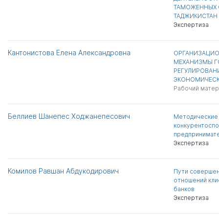
ТАМОЖЕННЫХ 
ТАДЖИКИСТАН
Экспертиза
Кантонистова Елена Александровна
ОРГАНИЗАЦИ
МЕХАНИЗМЫ Г
РЕГУЛИРОВАН
ЭКОНОМИЧЕСК
Рабочий матер
Беллиев Шанепес Ходжанепесович
Методические 
конкурентосп
предпринимате
Экспертиза
Комилов Равшан Абдукодирович
Пути совершен
отношений кли
банков
Экспертиза