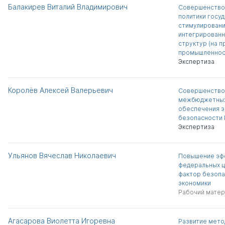
Балакирев Виталий Владимирович
Совершенство
политики госу
стимулировани
интегрированн
структур (на 
промышленнос
Экспертиза
Королёв Алексей Валерьевич
Совершенство
межбюджетных
обеспечения 
безопасности
Экспертиза
Ульянов Вячеслав Николаевич
Повышение эф
федеральных ц
фактор безопа
экономики
Рабочий матер
Агасарова Виолетта Игоревна
Развитие мето