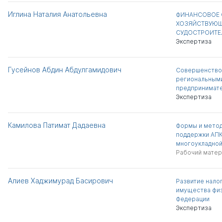
Иглина Наталия Анатольевна
ФИНАНСОВОЕ 
ХОЗЯЙСТВУЮЩ
СУДОСТРОИТЕ
Экспертиза
Гусейнов Абдин Абдулгамидович
Совершенство
региональным
предпринимате
Экспертиза
Камилова Патимат Дадаевна
Формы и метод
поддержки АПК
многоукладной
Рабочий матер
Алиев Хаджимурад Басирович
Развитие нало
имущества физ
Федерации
Экспертиза