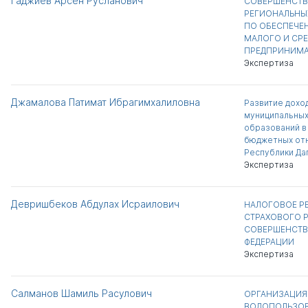
Гаджиев Арсен Русланович
СОВЕРШЕНСТВ
РЕГИОНАЛЬНЫ
ПО ОБЕСПЕЧЕ
МАЛОГО И СР
ПРЕДПРИНИМА
Экспертиза
Джамалова Патимат Ибрагимхалиловна
Развитие дохо
муниципальных
образований в
бюджетных отн
Республики Да
Экспертиза
Девришбеков Абдулах Исраилович
НАЛОГОВОЕ Р
СТРАХОВОГО Р
СОВЕРШЕНСТВ
ФЕДЕРАЦИИ
Экспертиза
Салманов Шамиль Расулович
ОРГАНИЗАЦИЯ
ВОДОПОЛЬЗОВ