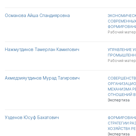
Османова Айша Спандияровна
ЭКОНОМИЧЕСК
СОВРЕМЕННЫХ
ФОРМИРОВАНИ
Рабочий матер
Нажмутдинов Тамерлан Камилович
УПРАВЛЕНИЕ 
ПРОМЫШЛЕННО
Рабочий матер
Ахмедзияутдинов Мурад Тагирович
СОВЕРШЕНСТВ
ОРГАНИЗАЦИ
МЕХАНИЗМА Р
ОТНОШЕНИЙ В
Экспертиза
Узденов Юсуф Бахатович
ФОРМИРОВАН
СТРАТЕГИИ РА
ХОЗЯЙСТВА Р
Экспертиза