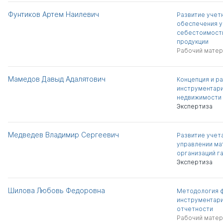
Фунтиков Артем Наилевич
Развитие учет
обеспечения у
себестоимост
продукции
Рабочий матер
Мамедов Давыд Адалятович
Концепция и р
инструментар
недвижимости
Экспертиза
Медведев Владимир Сергеевич
Развитие учета
управлении ма
организаций г
Экспертиза
Шилова Любовь Федоровна
Методология 
инструментари
отчетности
Рабочий матер