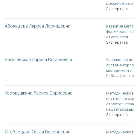
российских ор
Экспертиза
Абоянцева Лариса Леонидовна
Развитие мето
формирования
отчетности
Экспертиза
Бакулевская Лариса Витальевна
Управление де
системе корпо
менеджмента
Рабочий матер
Коровушкина Лариса Борисовна
Методическое 
внутреннего а
строительства
нефтегазовым
Экспертиза
Стеблецова Ольга Валерьевна
Методическое