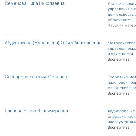
Семенова Нина Николаевна
Учетно-аналит
управления в
деятельность
образовательн
Рабочий матер
Абдулхакова (Журавлева) Ольга Анатольевна
Методическое
управленческо
и отчетности
Экспертиза
Слесарева Евгения Юрьевна
Теоретико-мет
налоговой пол
отношений в о
Экспертиза
Павлова Елена Владимировна
Хеджирование 
операций про
инструментам
Экспертиза