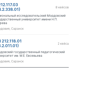
212.117.03
8
кейсов
4.2.338.01)
иональный исследовательский Мордовский
ударственный университет имени Н.П.
рева
довия, Саранск
 212.118.01
2
кейса
.2.011.01)
довский государственный педагогический
верситет им. М.Е. Евсевьева
довия, Саранск