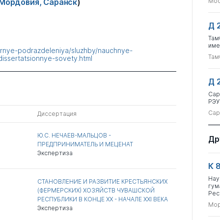
Мордовия, Саранск
)
Мос
Д 
Там
име
turnye-podrazdeleniya/sluzhby/nauchnye-
Там
dissertatsionnye-sovety.html
Д 
Сар
РЭУ
Сар
Диссертация
Ю.С. НЕЧАЕВ-МАЛЬЦОВ -
Др
ПРЕДПРИНИМАТЕЛЬ И МЕЦЕНАТ
Экспертиза
К 
Нау
СТАНОВЛЕНИЕ И РАЗВИТИЕ КРЕСТЬЯНСКИХ
гум
(ФЕРМЕРСКИХ) ХОЗЯЙСТВ ЧУВАШСКОЙ
Рес
РЕСПУБЛИКИ В КОНЦЕ XX - НАЧАЛЕ XXI ВЕКА
Мор
Экспертиза