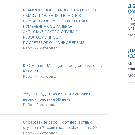
Д 
ВЗАИМООТНОШЕНИЯ КРЕСТЬЯНСКОГО
(2
САМОУПРАВЛЕНИЯ И ВЛАСТИ В
Нац
СИМБИРСКОЙ ГУБЕРНИИ В ПЕРИОД
гос
ИЗМЕНЕНИЯ СОЦИАЛЬНО-
Ога
ЭКОНОМИЧЕСКОГО УКЛАДА В
Мор
РЕВОЛЮЦИОННОЕ И
ПОСЛЕРЕВОЛЮЦИОННОЕ ВРЕМЯ
Рабочий материал
ДМ
(33
Мор
Ю.С. Нечаев-Мальцов - предприниматель и
уни
меценат
Мор
Рабочий материал
Уездные суды Российской Империи в
первой половине XIX века
Рабочий материал
Страхование рабочих от несчастных
случаев в России в конце XIX - начале XX в.
Рабочий материал