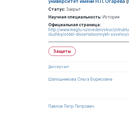
университет имени Н.П. Огарева
(
Статус:
Закрыт
Научная специальность:
История
Официальная страница:
http://www.magtu.ru/sveden/struct/struk
sluzhby/otdel-dissertatsionnykh-sovetov/
Защиты
Диссертант
Шапошникова Ольга Борисовна
Павлов Петр Петрович