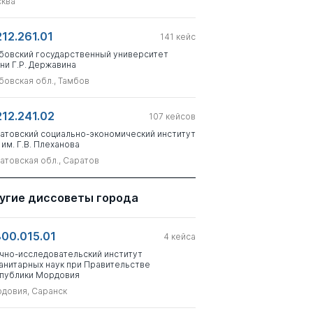
ква
212.261.01
141
кейс
бовский государственный университет
ни Г.Р. Державина
бовская обл., Тамбов
212.241.02
107
кейсов
атовский социально-экономический институт
 им. Г.В. Плеханова
атовская обл., Саратов
угие диссоветы города
800.015.01
4
кейса
чно-исследовательский институт
анитарных наук при Правительстве
публики Мордовия
довия, Саранск