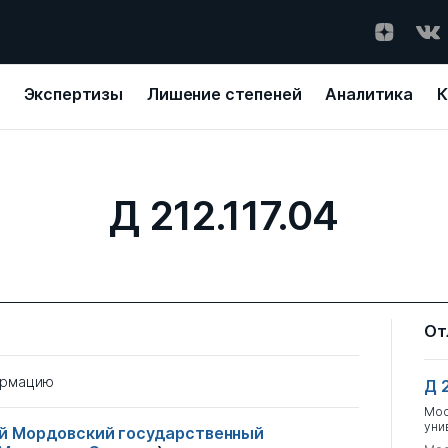
Экспертизы
Лишение степеней
Аналитика
К
Д 212.117.04
От
ормацию
Д 
Мос
уни
й Мордовский государственный