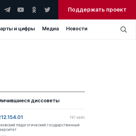
Поддержать проект
арты и цифры
Медиа
Новости
личившиеся диссоветы
212.154.01
191
кейс
ковский педагогический государственный
верситет