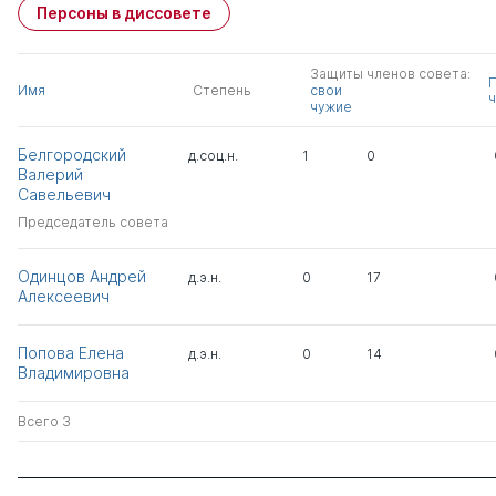
Персоны в диссовете
Защиты членов совета:
Имя
Степень
свои
ч
чужие
Белгородский
д.соц.н.
1
0
Валерий
Савельевич
Председатель совета
Одинцов Андрей
д.э.н.
0
17
Алексеевич
Попова Елена
д.э.н.
0
14
Владимировна
Всего 3