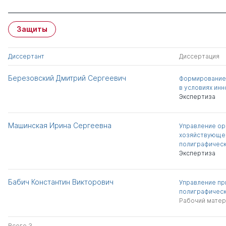
Защиты
Диссертант
Диссертация
Березовский Дмитрий Сергеевич
Формирование
в условиях ин
Экспертиза
Машинская Ирина Сергеевна
Управление ор
хозяйствующег
полиграфическ
Экспертиза
Бабич Константин Викторович
Управление пр
полиграфическ
Рабочий матер
Всего 3