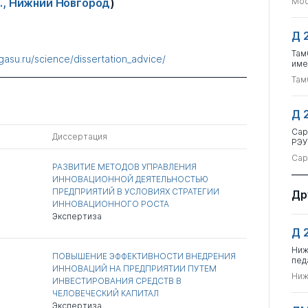
., Нижний Новгород
)
Мос
Д 
Там
gasu.ru/science/dissertation_advice/
име
Там
Д 
Сар
Диссертация
РЭУ
Сар
РАЗВИТИЕ МЕТОДОВ УПРАВЛЕНИЯ
ИННОВАЦИОННОЙ ДЕЯТЕЛЬНОСТЬЮ
ПРЕДПРИЯТИЙ В УСЛОВИЯХ СТРАТЕГИИ
Др
ИННОВАЦИОННОГО РОСТА
Экспертиза
Д 
Ниж
ПОВЫШЕНИЕ ЭФФЕКТИВНОСТИ ВНЕДРЕНИЯ
пед
ИННОВАЦИЙ НА ПРЕДПРИЯТИИ ПУТЕМ
Ниж
ИНВЕСТИРОВАНИЯ СРЕДСТВ В
ЧЕЛОВЕЧЕСКИЙ КАПИТАЛ
Экспертиза