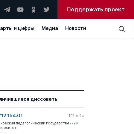
Поддержать проект
арты и цифры
Медиа
Новости
личившиеся диссоветы
212.154.01
191
кейс
ковский педагогический государственный
верситет