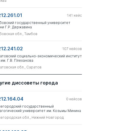
ква
212.261.01
141
кейс
бовский государственный университет
ни Г.Р. Державина
бовская обл., Тамбов
212.241.02
107
кейсов
атовский социально-экономический институт
 им. Г.В. Плеханова
атовская обл., Саратов
угие диссоветы города
212.164.04
0
кейсов
егородский государственный
агогический университет им. Козьмы Минина
егородская обл., Нижний Новгород