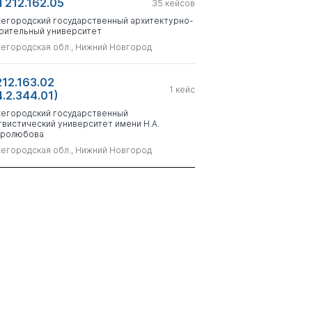
 212.162.05
35
кейсов
егородский государственный архитектурно-
оительный университет
егородская обл., Нижний Новгород
212.163.02
1
кейс
4.2.344.01)
егородский государственный
гвистический университет имени Н.А.
ролюбова
егородская обл., Нижний Новгород