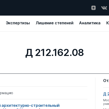
Экспертизы
Лишение степеней
Аналитика
К
Д 212.162.08
От
ормацию
Д 
Мос
уни
 архитектурно-строительный