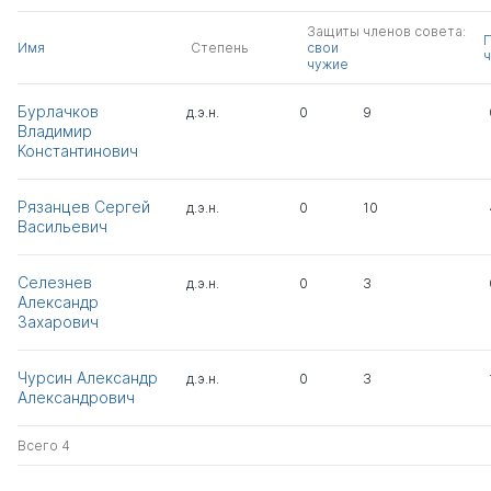
Защиты членов совета:
Имя
Степень
свои
ч
чужие
Бурлачков
д.э.н.
0
9
Владимир
Константинович
Рязанцев Сергей
д.э.н.
0
10
Васильевич
Селезнев
д.э.н.
0
3
Александр
Захарович
Чурсин Александр
д.э.н.
0
3
Александрович
Всего 4