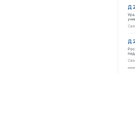
Д 
Ура
уни
Све
Д 
Рос
пед
Све