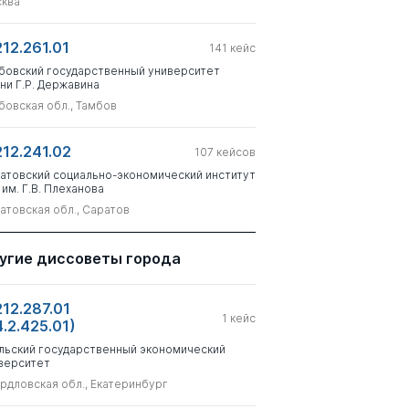
ква
212.261.01
141
кейс
бовский государственный университет
ни Г.Р. Державина
бовская обл., Тамбов
212.241.02
107
кейсов
атовский социально-экономический институт
 им. Г.В. Плеханова
атовская обл., Саратов
угие диссоветы города
212.287.01
1
кейс
4.2.425.01)
льский государственный экономический
верситет
рдловская обл., Екатеринбург