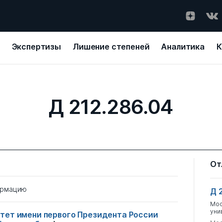
Экспертизы
Лишение степеней
Аналитика
К
Д 212.286.04
От
ормацию
Д 
Мос
уни
тет имени первого Президента России