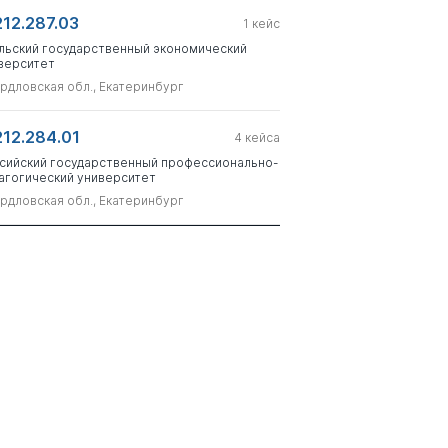
212.287.03
1
кейс
льский государственный экономический
верситет
рдловская обл., Екатеринбург
212.284.01
4
кейса
сийский государственный профессионально-
агогический университет
рдловская обл., Екатеринбург