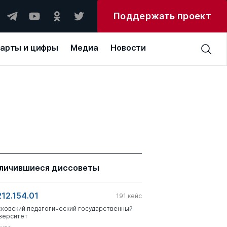
Поддержать проект
арты и цифры
Медиа
Новости
личившиеся диссоветы
212.154.01
191
кейс
ковский педагогический государственный
верситет