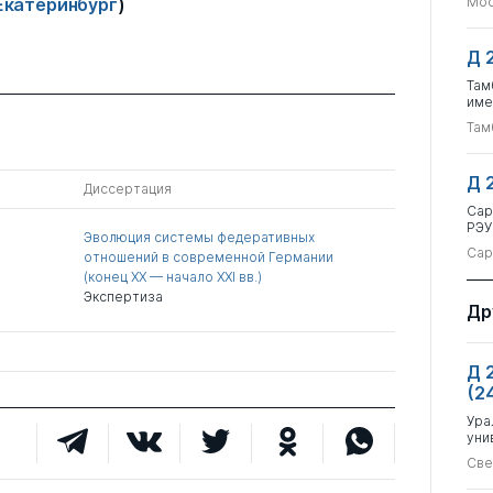
 Екатеринбург
)
Мос
Д 
Там
име
Там
Д 
Диссертация
Сар
РЭУ
Эволюция системы федеративных
Сар
отношений в современной Германии
(конец XX — начало XXI вв.)
Экспертиза
Др
Д 
(2
Ура
уни
Све